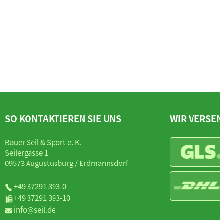
SO KONTAKTIEREN SIE UNS
WIR VERSE
Bauer Seil & Sport e. K.
Seilergasse 1
09573 Augustusburg / Erdmannsdorf
+49 37291 393-0
+49 37291 393-10
info@seil.de