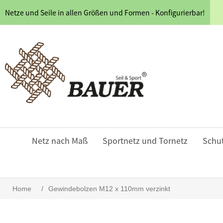
Netze und Seile in allen Größen und Formen - Konfigurierbar!
Netz nach Maß
Sportnetz und Tornetz
Schu
Home
/
Gewindebolzen M12 x 110mm verzinkt