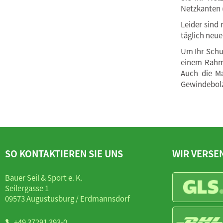
Netzkanten 
Leider sind
täglich neue
Um Ihr Schu
einem Rahme
Auch die Ma
Gewindebolz
SO KONTAKTIEREN SIE UNS
WIR VERSE
Bauer Seil & Sport e. K.
Seilergasse 1
09573 Augustusburg / Erdmannsdorf
+49 37291 393-0