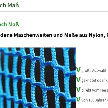
ach Maß
ach Maß
edene Maschenweiten und Maße aus Nylon, 
v
große Auswahl
v
geknotet oder k
v
direkt vom Hers
v
von 150 Jahren 