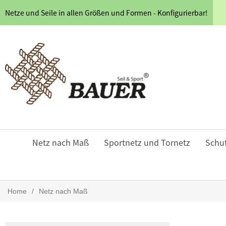
Netze und Seile in allen Größen und Formen - Konfigurierbar!
Netz nach Maß
Sportnetz und Tornetz
Schu
Home
/
Netz nach Maß