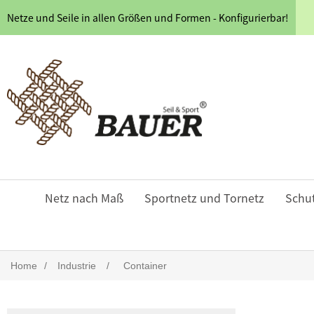
Netze und Seile in allen Größen und Formen - Konfigurierbar!
Netz nach Maß
Sportnetz und Tornetz
Schu
Home
/
Industrie
/
Container