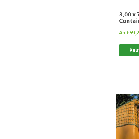
3,00 x
Contai
Ab €59,2
Kau