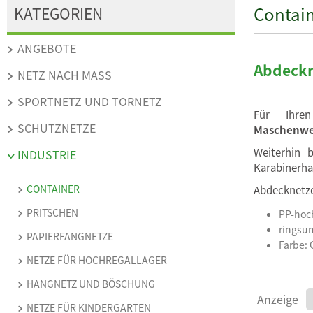
Contai
KATEGORIEN
ANGEBOTE
Abdeckn
NETZ NACH MASS
SPORTNETZ UND TORNETZ
Für Ihre
SCHUTZNETZE
Maschenwe
Weiterhin 
INDUSTRIE
Karabinerha
CONTAINER
Abdecknetze
PRITSCHEN
PP-hoch
ringsum
PAPIERFANGNETZE
Farbe: 
NETZE FÜR HOCHREGALLAGER
HANGNETZ UND BÖSCHUNG
Anzeige
NETZE FÜR KINDERGARTEN