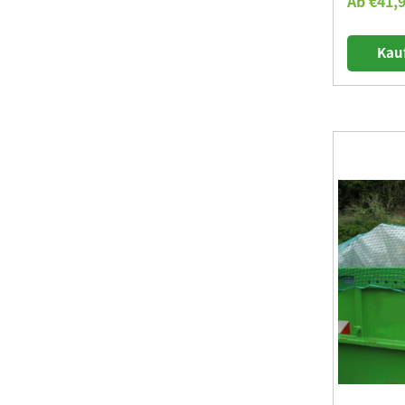
Ab €41,9
Kau