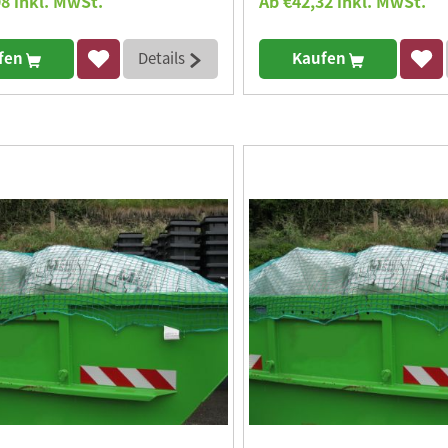
8 inkl. MwSt.
Ab €42,32 inkl. MwSt.
fen
Details
Kaufen