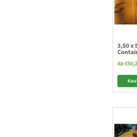
3,50 x
Contai
Ab €50,2
Kau