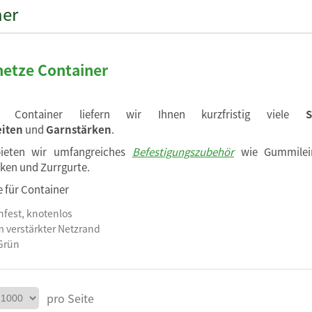
ner
etze Container
n Container liefern wir Ihnen kurzfristig viele
iten
und
Garnstärken
.
bieten wir umfangreiches
Befestigungszubehör
wie Gummilein
ken und Zurrgurte.
 für Container
fest, knotenlos
 verstärkter Netzrand
Grün
pro Seite