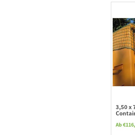
3,50 x
Contai
Ab €116,