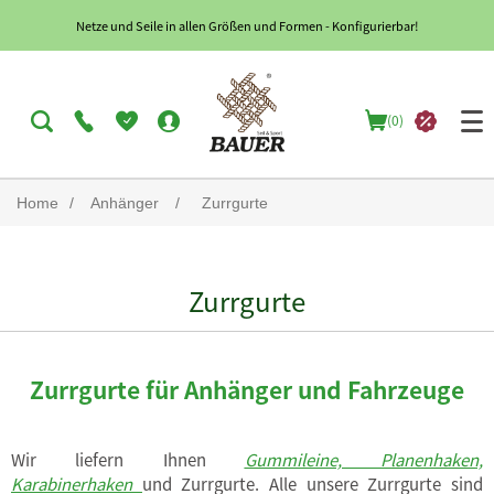
Netze und Seile in allen Größen und Formen - Konfigurierbar!
(0)
Home
/
Anhänger
/
Zurrgurte
Zurrgurte
Zurrgurte für Anhänger und Fahrzeuge
Wir liefern Ihnen
Gummileine, Planenhaken,
Karabinerhaken
und Zurrgurte. Alle unsere Zurrgurte sind