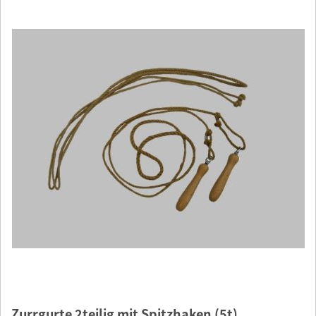
Zurrgurte 2teilig mit Spitzhaken (5t)