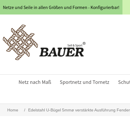
Netze und Seile in allen Größen und Formen - Konfigurierbar!
Netz nach Maß
Sportnetz und Tornetz
Schu
Home
/
Edelstahl U-Bügel 5mmø verstärkte Ausführung Fender