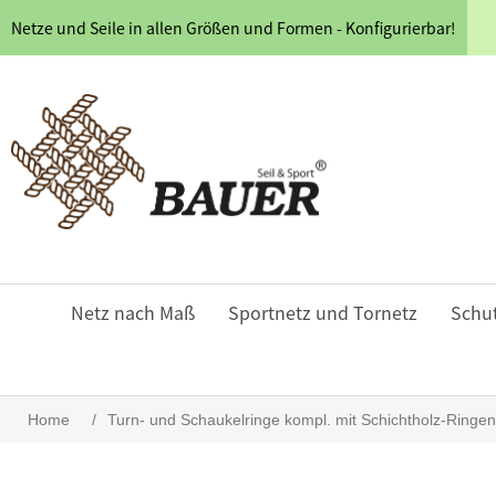
Netze und Seile in allen Größen und Formen - Konfigurierbar!
Netz nach Maß
Sportnetz und Tornetz
Schu
Home
/
Turn- und Schaukelringe kompl. mit Schichtholz-Ring