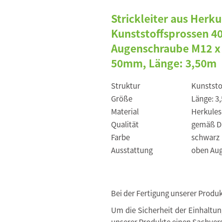
Strickleiter aus Her
Kunststoffsprossen 4
Augenschraube M12 x 
50mm, Länge: 3,50m
Struktur
Kunststo
Größe
Länge: 3
Material
Herkule
Qualität
gemäß DI
Farbe
schwarz
Ausstattung
oben Aug
Bei der Fertigung unserer Produ
Um die Sicherheit der Einhaltu
unserer Produkte einen Sachvers