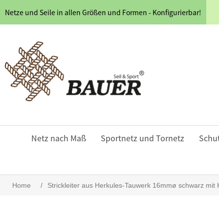
Netze und Seile in allen Größen und Formen - Konfigurierbar!
Netz nach Maß
Sportnetz und Tornetz
Schu
Home
/
Strickleiter aus Herkules-Tauwerk 16mmø schwarz mit