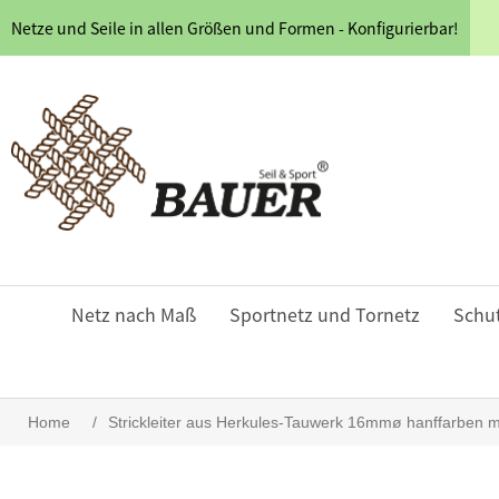
Netze und Seile in allen Größen und Formen - Konfigurierbar!
Netz nach Maß
Sportnetz und Tornetz
Schu
Home
/
Strickleiter aus Herkules-Tauwerk 16mmø hanffarben 