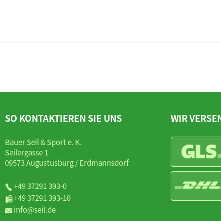
SO KONTAKTIEREN SIE UNS
WIR VERSE
Bauer Seil & Sport e. K.
Seilergasse 1
09573 Augustusburg / Erdmannsdorf
+49 37291 393-0
+49 37291 393-10
info@seil.de