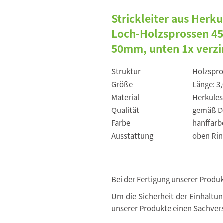
Strickleiter aus Her
Loch-Holzsprossen 450
50mm, unten 1x verz
Struktur
Holzspro
Größe
Länge: 3
Material
Herkule
Qualität
gemäß DI
Farbe
hanffarb
Ausstattung
oben Rin
Bei der Fertigung unserer Produ
Um die Sicherheit der Einhaltu
unserer Produkte einen Sachvers