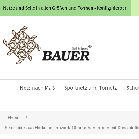
Netze und Seile in allen Größen und Formen - Konfigurierbar!
Netz nach Maß
Sportnetz und Tornetz
Schu
Home
/
Strickleiter aus Herkules-Tauwerk 16mmø hanffarben mit Kunststo