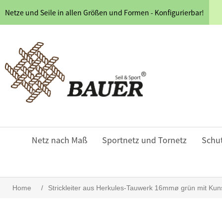
Netze und Seile in allen Größen und Formen - Konfigurierbar!
Netz nach Maß
Sportnetz und Tornetz
Schu
Home
/
Strickleiter aus Herkules-Tauwerk 16mmø grün mit Ku