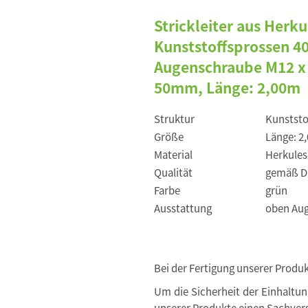
Strickleiter aus Her
Kunststoffsprossen 4
Augenschraube M12 x 
50mm, Länge: 2,00m
Struktur
Kunststo
Größe
Länge: 2
Material
Herkule
Qualität
gemäß DI
Farbe
grün
Ausstattung
oben Aug
Bei der Fertigung unserer Produ
Um die Sicherheit der Einhaltu
unserer Produkte einen Sachvers