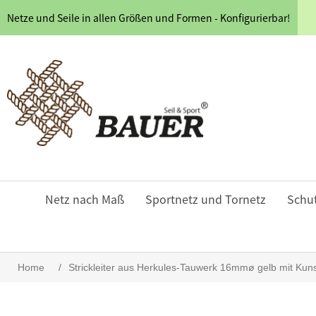
Netze und Seile in allen Größen und Formen - Konfigurierbar!
Netz nach Maß
Sportnetz und Tornetz
Schu
Home
/
Strickleiter aus Herkules-Tauwerk 16mmø gelb mit Ku