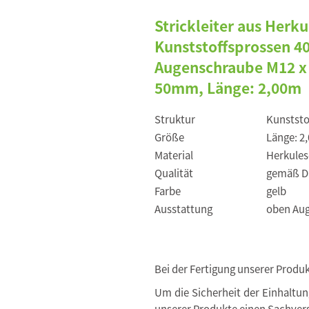
Strickleiter aus Her
Kunststoffsprossen 4
Augenschraube M12 x 
50mm, Länge: 2,00m
Struktur
Kunststo
Größe
Länge: 2
Material
Herkule
Qualität
gemäß DI
Farbe
gelb
Ausstattung
oben Aug
Bei der Fertigung unserer Produ
Um die Sicherheit der Einhaltu
unserer Produkte einen Sachvers