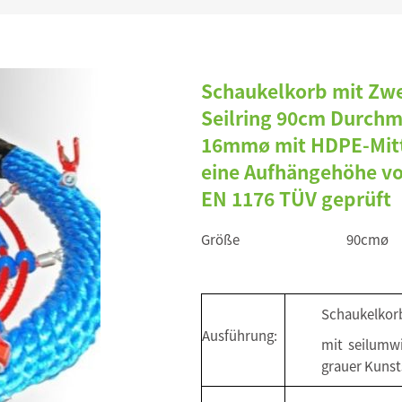
Schaukelkorb mit Zwe
Seilring 90cm Durchm
16mmø mit HDPE-Mitte
eine Aufhängehöhe vo
EN 1176 TÜV geprüft
Größe
90cmø
Schaukelkor
Ausführung:
mit seilumwi
grauer Kunst