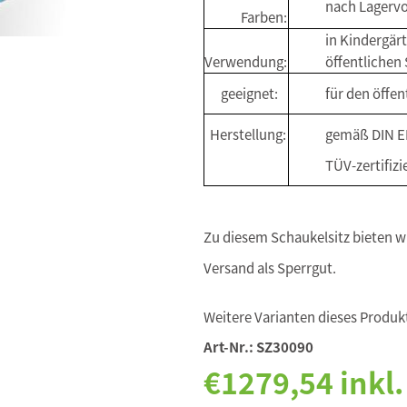
nach Lagervo
Farben:
in Kindergär
Verwendung:
öffentlichen 
geeignet:
für den öffen
Herstellung:
gemäß DIN E
TÜV-zertifizi
Zu diesem Schaukelsitz bieten w
Versand als Sperrgut.
Weitere Varianten dieses Produkt
Art-Nr.:
SZ30090
€1279,54 inkl