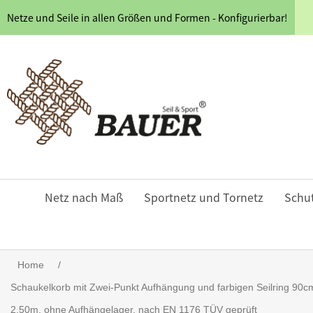
Netze und Seile in allen Größen und Formen - Konfigurierbar!
Netz nach Maß
Sportnetz und Tornetz
Schu
Home
/
Schaukelkorb mit Zwei-Punkt Aufhängung und farbigen Seilring 90cm
2,50m, ohne Aufhängelager, nach EN 1176 TÜV geprüft