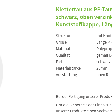
Klettertau aus PP-Ta
schwarz, oben verzin
Kunststoffkappe, Län
Struktur
mit Knot
Größe
Länge: 4
Material
Polyprop
Qualität
gemäß DI
Farbe
schwarz
Materialstärke
25mm
Ausstattung
oben Rin
Bei der Fertigung unserer Produ
Um die Sicherheit der Einhaltu
unserer Produkte einen Sachvers