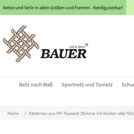
Netze und Seile in allen Größen und Formen - Konfigurierbar!
Netz nach Maß
Sportnetz und Tornetz
Schu
Home
/
Klettertau aus PP-Tauwerk 25mmø mit Knoten aller 50c