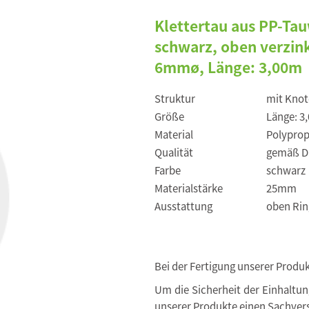
Klettertau aus PP-Ta
schwarz, oben verzink
6mmø, Länge: 3,00m
Struktur
mit Knot
Größe
Länge: 3
Material
Polyprop
Qualität
gemäß DI
Farbe
schwarz
Materialstärke
25mm
Ausstattung
oben Rin
Bei der Fertigung unserer Produ
Um die Sicherheit der Einhaltu
unserer Produkte einen Sachvers