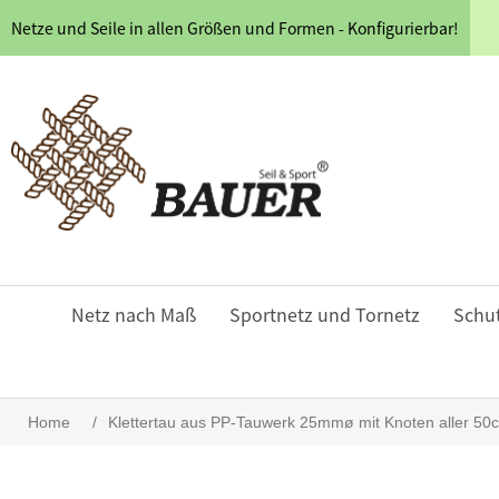
Netze und Seile in allen Größen und Formen - Konfigurierbar!
Netz nach Maß
Sportnetz und Tornetz
Schu
Home
/
Klettertau aus PP-Tauwerk 25mmø mit Knoten aller 50