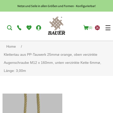
Netze und Seile in allen Größen und Formen - Konfigurierbar!
(0)
Home
/
Klettertau aus PP-Tauwerk 25mmø orange, oben verzinkte
Augenschraube M12 x 160mm, unten verzinkte Kette 6mmø,
Länge: 3,00m