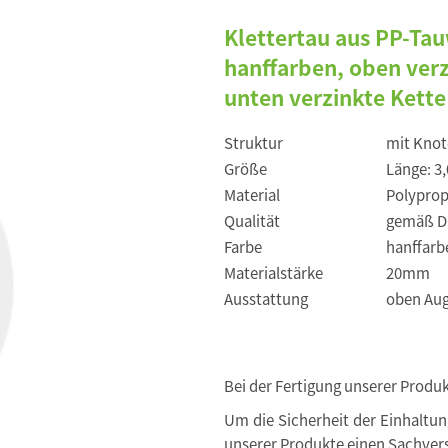
Klettertau aus PP-Ta
hanffarben, oben ver
unten verzinkte Kett
Struktur
mit Knot
Größe
Länge: 3
Material
Polyprop
Qualität
gemäß DI
Farbe
hanffarb
Materialstärke
20mm
Ausstattung
oben Aug
Bei der Fertigung unserer Produ
Um die Sicherheit der Einhaltu
unserer Produkte einen Sachvers