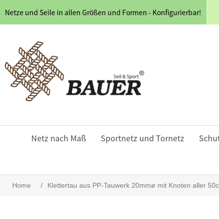
Netze und Seile in allen Größen und Formen - Konfigurierbar!
Netz nach Maß
Sportnetz und Tornetz
Schu
Home
/
Klettertau aus PP-Tauwerk 20mmø mit Knoten aller 50