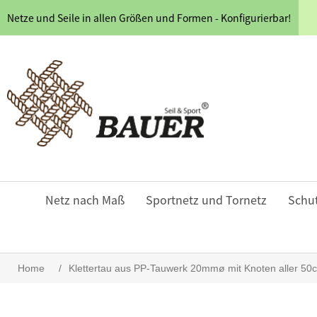
Netze und Seile in allen Größen und Formen - Konfigurierbar!
Netz nach Maß
Sportnetz und Tornetz
Schu
Home
/
Klettertau aus PP-Tauwerk 20mmø mit Knoten aller 50c