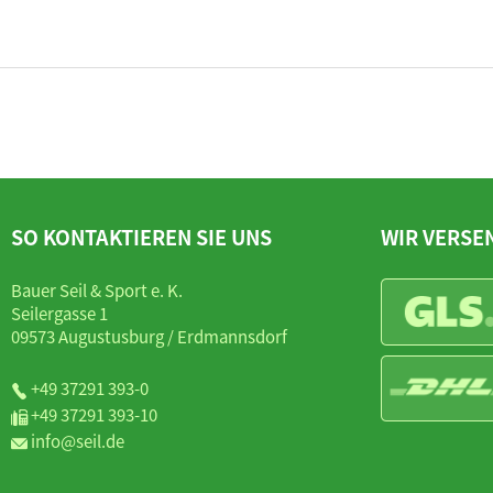
SO KONTAKTIEREN SIE UNS
WIR VERSE
Bauer Seil & Sport e. K.
Seilergasse 1
09573 Augustusburg / Erdmannsdorf
+49 37291 393-0
+49 37291 393-10
info@seil.de