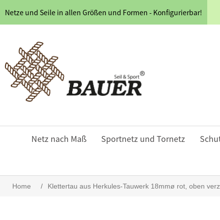
Netze und Seile in allen Größen und Formen - Konfigurierbar!
Netz nach Maß
Sportnetz und Tornetz
Schu
Home
/
Klettertau aus Herkules-Tauwerk 18mmø rot, oben ve