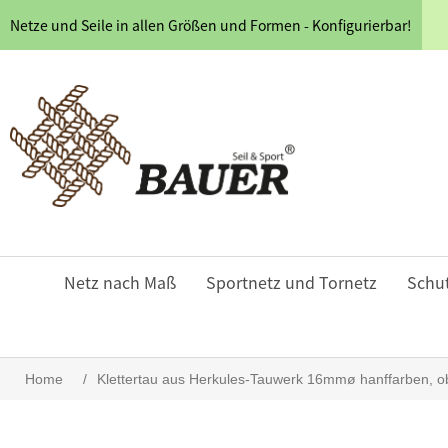
Netze und Seile in allen Größen und Formen - Konfigurierbar!
Netz nach Maß
Sportnetz und Tornetz
Schu
Home
/
Klettertau aus Herkules-Tauwerk 16mmø hanffarben, o