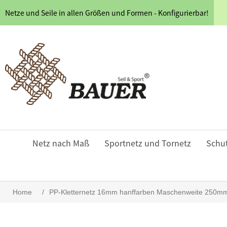
Netze und Seile in allen Größen und Formen - Konfigurierbar!
Netz nach Maß
Sportnetz und Tornetz
Schu
Home
/
PP-Kletternetz 16mm hanffarben Maschenweite 250mm Kn