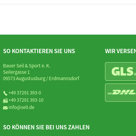
SO KONTAKTIEREN SIE UNS
WIR VERSE
Bauer Seil & Sport e. K.
Seilergasse 1
09573 Augustusburg / Erdmannsdorf
+49 37291 393-0
+49 37291 393-10
info@seil.de
SO KÖNNEN SIE BEI UNS ZAHLEN