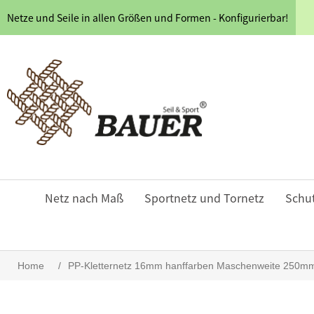
Netze und Seile in allen Größen und Formen - Konfigurierbar!
Netz nach Maß
Sportnetz und Tornetz
Schu
Home
/
PP-Kletternetz 16mm hanffarben Maschenweite 250mm Kn