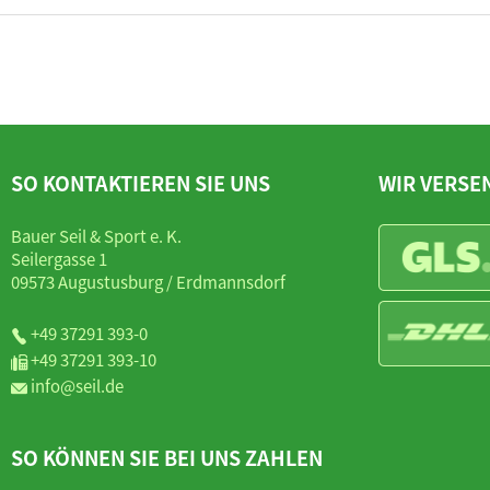
SO KONTAKTIEREN SIE UNS
WIR VERSE
Bauer Seil & Sport e. K.
Seilergasse 1
09573 Augustusburg / Erdmannsdorf
+49 37291 393-0
+49 37291 393-10
info@seil.de
SO KÖNNEN SIE BEI UNS ZAHLEN