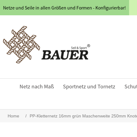
Netze und Seile in allen Größen und Formen - Konfigurierbar!
Netz nach Maß
Sportnetz und Tornetz
Schu
Home
/
PP-Kletternetz 16mm grün Maschenweite 250mm Knoten 