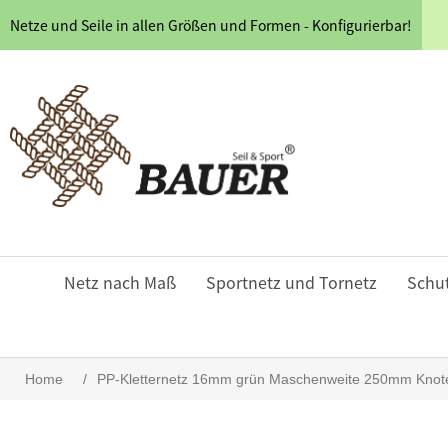
Netze und Seile in allen Größen und Formen - Konfigurierbar!
Netz nach Maß
Sportnetz und Tornetz
Schu
Home
/
PP-Kletternetz 16mm grün Maschenweite 250mm Knoten