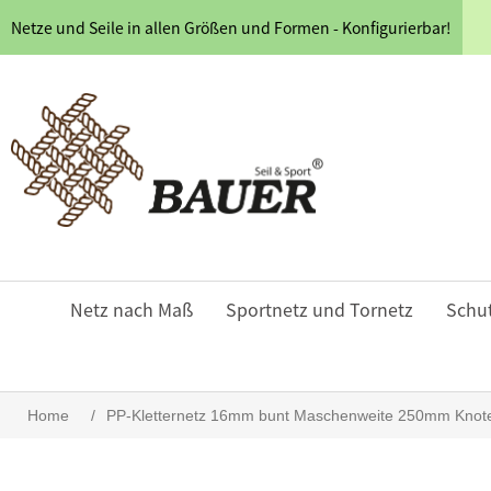
Netze und Seile in allen Größen und Formen - Konfigurierbar!
Netz nach Maß
Sportnetz und Tornetz
Schu
Home
/
PP-Kletternetz 16mm bunt Maschenweite 250mm Knoten h