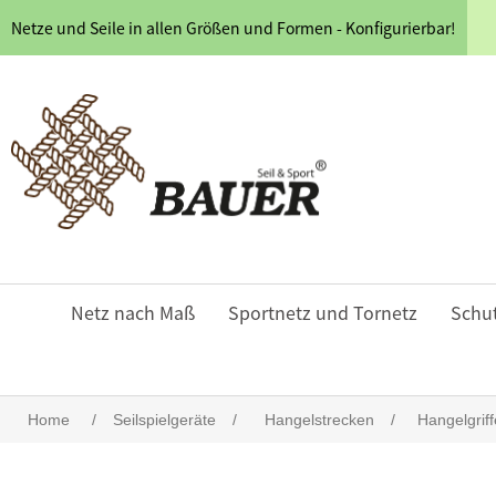
Netze und Seile in allen Größen und Formen - Konfigurierbar!
Netz nach Maß
Sportnetz und Tornetz
Schu
Home
/
Seilspielgeräte
/
Hangelstrecken
/
Hangelgrif