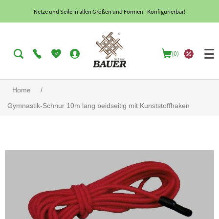
Netze und Seile in allen Größen und Formen - Konfigurierbar!
(0)
Home
/
Gymnastik-Schnur 10m lang beidseitig mit Kunststoffhaken