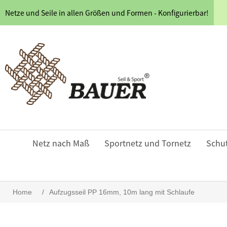
Netze und Seile in allen Größen und Formen - Konfigurierbar!
Netz nach Maß
Sportnetz und Tornetz
Schu
Home
/
Aufzugsseil PP 16mm, 10m lang mit Schlaufe