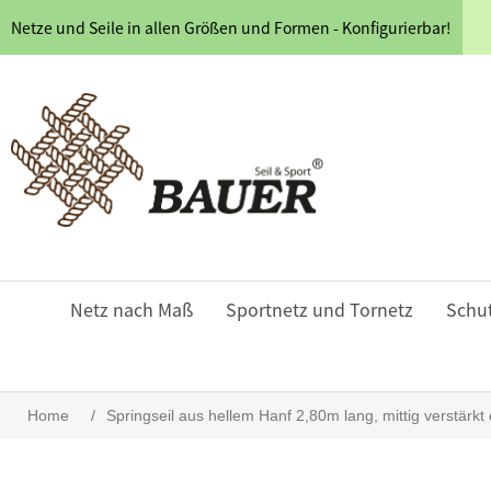
Netze und Seile in allen Größen und Formen - Konfigurierbar!
Netz nach Maß
Sportnetz und Tornetz
Schu
Home
/
Springseil aus hellem Hanf 2,80m lang, mittig verstärk