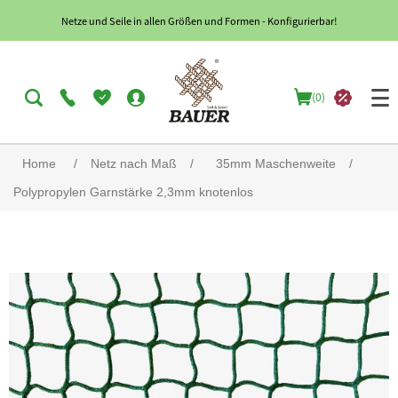
Netze und Seile in allen Größen und Formen - Konfigurierbar!
(0)
Home
/
Netz nach Maß
/
35mm Maschenweite
/
Polypropylen Garnstärke 2,3mm knotenlos